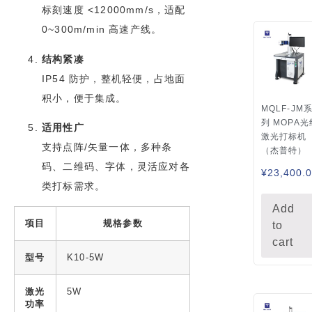
标刻速度 <12000mm/s，适配
0~300m/min 高速产线。
结构紧凑
IP54 防护，整机轻便，占地面
积小，便于集成。
MQLF-JM
列 MOPA光
适用性广
激光打标机
支持点阵/矢量一体，多种条
（杰普特）
码、二维码、字体，灵活应对各
¥
23,400.
类打标需求。
Add
项目
规格参数
to
cart
型号
K10-5W
激光
5W
功率