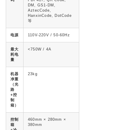
DM, GS1-DM,
AztecCode,
HanxinCode, DotCode
等
电源
110V-220V / 50-60Hz
最大
<750W / 4A
耗电
量
机器
23kg
净重
（光
路
+控
制
箱）
控制
460mm × 280mm ×
箱
380mm
+冷