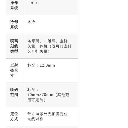
操作
Linux
系统
冷却
水冷
系统
喷码
条形码、二维码、点阵、
刻线
矢量一体机（既可打点阵
类型
又可打矢量）
反射
标配：12.3mm
镜尺
寸
喷码
标配：
范围
70mm×70mm（其他范
围可定制）
定位
带方向紫外光预觉定位、
方式
点线对焦