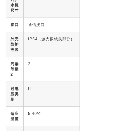
水机
尺寸
接口
通信接口
外壳
IP54（激光振镜头部分）
防护
等级
污染
2
等级
2
过电
II
压类
别
适应
5-40℃
温度