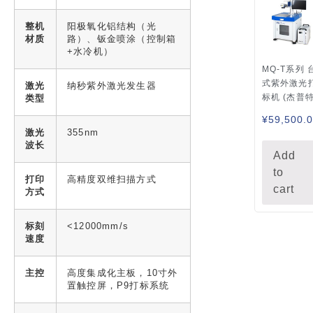
整机
阳极氧化铝结构（光
材质
路）、钣金喷涂（控制箱
+水冷机）
MQ-T系列 
式紫外激光
激光
纳秒紫外激光发生器
标机 (杰普特
类型
¥
59,500.
激光
355nm
波长
Add
to
打印
高精度双维扫描方式
cart
方式
标刻
<12000mm/s
速度
主控
高度集成化主板，10寸外
置触控屏，P9打标系统