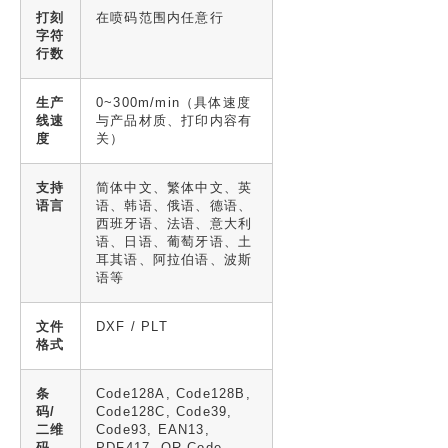
打刻
在喷码范围内任意行
字符
行数
生产
0~300m/min（具体速度
线速
与产品材质、打印内容有
度
关）
支持
简体中文、繁体中文、英
语言
语、韩语、俄语、德语、
西班牙语、法语、意大利
语、日语、葡萄牙语、土
耳其语、阿拉伯语、波斯
语等
文件
DXF / PLT
格式
条
Code128A, Code128B,
码/
Code128C, Code39,
二维
Code93, EAN13,
码
PDF417, QR Code,