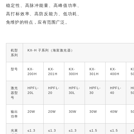
稳定性、高脉冲能量、高峰值功率、
高打标效率、高防反能力、低功耗、
免维护的特点，应有范围广泛。
机型
KX-H 子系列（海富激光器）
系列
型号
KX-
KX-
KX-
KX-
KX-
K
200H
201H
300H
301H
400H
5
激光
HPFL-
HPFL-
HPFL-
HPFL-
HPFL-
H
器型
20L
20
30L
30
40
5
号
输出
20W
20W
30W
30W
40W
5
功率
光束
≤1.3
≤1.3
≤1.3
≤1.5
≤1.5
≤