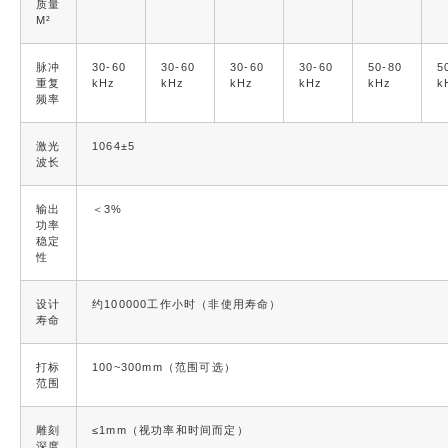
质量
M²
脉冲
30-60
30-60
30-60
30-60
50-80
5
重复
kHz
kHz
kHz
kHz
kHz
k
频率
激光
1064±5
波长
输出
＜3%
功率
稳定
性
设计
约100000工作小时（非使用寿命）
寿命
打标
100~300mm（范围可选）
范围
雕刻
≤
1mm（视功率和时间而定）
深度