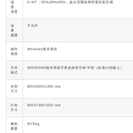
温
0~40°，30%
≤
RH
≤
85%，超出范围使用时需安装空调
度、
湿度
油
不允许
雾、
凝露
操作
Windows操作系统
系统
文件
WINDOWS操作系统字库的所有字体/字型（标准USB输入）
格式
外型
800X600X1400 mm
尺寸
打包
860X730X1050 mm
尺寸
整机
约75kg
重量