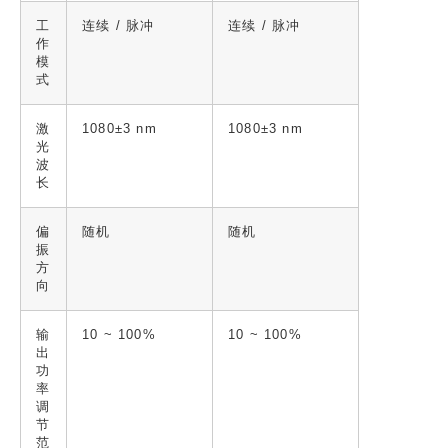
工
连续 / 脉冲
连续 / 脉冲
作
模
式
激
1080±3 nm
1080±3 nm
光
波
长
偏
随机
随机
振
方
向
输
10 ~ 100%
10 ~ 100%
出
功
率
调
节
范