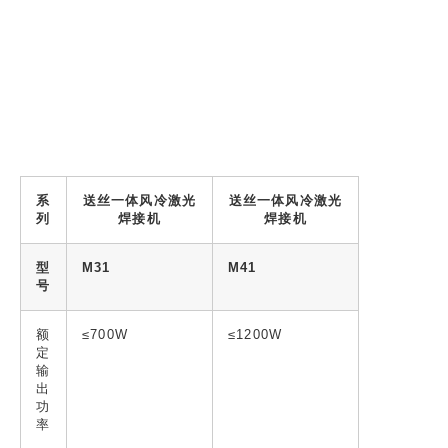
系
送丝一体风冷激光
送丝一体风冷激光
列
焊接机
焊接机
型
M31
M41
号
额
≤700W
≤1200W
定
输
出
功
率