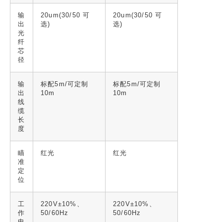
输
20um(30/50 可
20um(30/50 可
出
选)
选)
光
纤
芯
径
输
标配5m/可定制
标配5m/可定制
出
10m
10m
线
缆
长
度
瞄
红光
红光
准
定
位
工
220V±10%、
220V±10%、
作
50/60Hz
50/60Hz