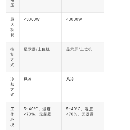
电
压
最
<3000W
<3000W
大
功
耗
控
显示屏/上位机
显示屏/上位机
制
方
式
冷
风冷
风冷
却
方
式
工
5~40°C、湿度
5~40°C、湿度
作
<70%、无凝露
<70%、无凝露
环
境