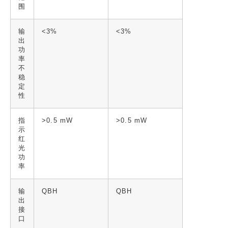
围
输
<3%
<3%
出
功
率
不
稳
定
性
指
>0.5 mW
>0.5 mW
示
红
光
功
率
输
QBH
QBH
出
接
口