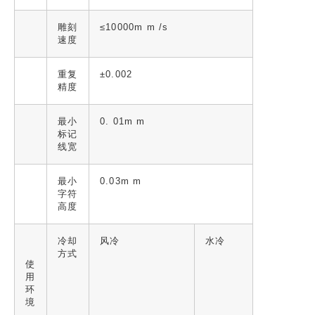
雕刻
≤10000m m /s
速度
重复
±0.002
精度
最小
0. 01m m
标记
线宽
最小
0.03m m
字符
高度
冷却
风冷
水冷
方式
使
用
环
境