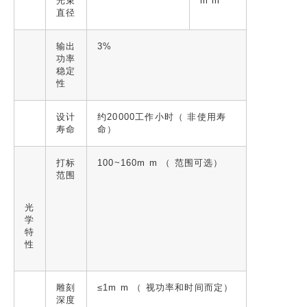
光束
m m
直径
输出
3%
功率
稳定
性
设计
约20000工作小时（ 非使用寿
寿命
命）
打标
100~160m m （ 范围可选）
范围
光
学
特
性
雕刻
≤1m m （ 视功率和时间而定）
深度