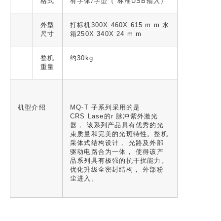
格式
有字体/字型（ 标准USB输入）
外型
打标机300X 460X 615 m m 水
尺寸
箱250X 340X 24 m m
整机
约30kg
重量
机型介绍
MQ-T 子系列采用的是
CRS Lase的r 脉冲紫外激光
器， 该系列产品具有优秀的光
束质量和完美的光斑特性。整机
采体式结构设计， 光路及外部
驱动电路合为一体， 使得该产
品系列具有极强的抗干扰能力。
优化升级全密封结构， 外部粉
尘进入。